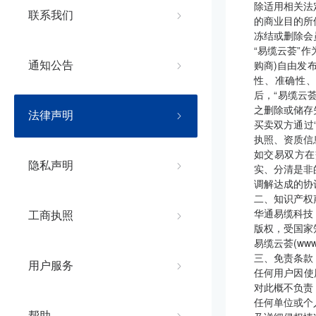
除适用相关法
联系我们
的商业目的所
冻结或删除会
“易缆云荟”
购商)自由发
通知公告
性、准确性、
后，“易缆云
之删除或储存
法律声明
买卖双方通过
执照、资质信
如交易双方在
隐私声明
实、分清是非
调解达成的协
二、知识产权
华通易缆科技
工商执照
版权，受国家
易缆云荟(ww
三、免责条款
用户服务
任何用户因使
对此概不负责
任何单位或个
帮助