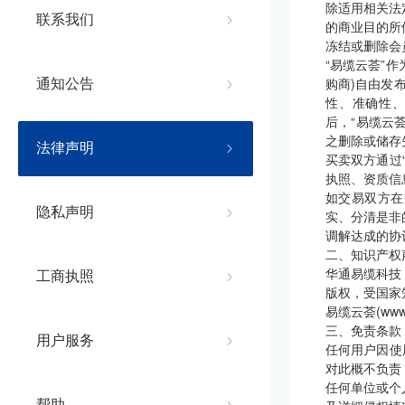
除适用相关法
联系我们
的商业目的所
冻结或删除会
“易缆云荟”
购商)自由发
通知公告
性、准确性、
后，“易缆云
之删除或储存
法律声明
买卖双方通过
执照、资质信
如交易双方在
隐私声明
实、分清是非
调解达成的协
二、知识产权
华通易缆科技
工商执照
版权，受国家
易缆云荟(ww
三、免责条款
用户服务
任何用户因使
对此概不负责
任何单位或个
帮助