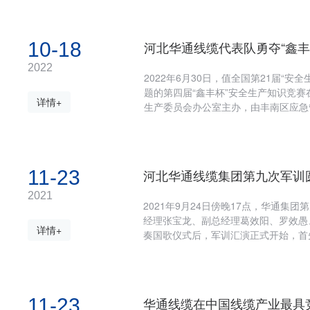
察院在办好案件的同时，还带着责任和
责任、为构建和谐社会献出一份力量是
助慈善事业的新篇章。” 罗总感慨道。 罗总为困难群众进行现场捐助 本次司法救助金集中发放仪式，罗效
10-18
河北华通线缆代表队勇夺“鑫丰
愚先生代表公司对丰南区检察院推荐并
助。 司法救助活动是社会服务工作的
2022
2022年6月30日，值全国第21届“
承担的社会责任。今后，公司将继续秉持
题的第四届“鑫丰杯”安全生产知识竞
详情+
生产委员会办公室主办，由丰南区应急
支代表队进入预决赛，分别为华通线缆
葛镇政府、南孙庄乡政府、尖字沽乡政
伟、大制管车间王继刚三人组成，经过
赛竞技场上。我公司代表队以小组第一的成绩晋级决赛。 在决赛阶段
11-23
河北华通线缆集团第九次军训
险题、加时赛等环节的角逐，华通线缆
市应急管理局党委委员、副局长周雁军
2021
2021年9月24日傍晚17点，华通集
军表示祝贺，并进行颁奖、合影留念。
经理张宝龙、副总经理葛效阳、罗效愚
境、提升安全系数、牢牢抓住安全红线
详情+
奏国歌仪式后，军训汇演正式开始，首
氛围。让我们一起为华通安全团队点赞
真、王孟宇、齐金凤、董秋旺、宋宁、
训人员进行了各个科目的军训成果展示
发，展现出了良好的军训效果。 常务副总经理张宝龙、副总经理葛效阳、罗效愚、总经理助理彭林、王志
坚为军训标兵颁发证书以及奖章；常务
11-23
华通线缆在中国线缆产业最具竞
令和阵阵秋风，河北华通线缆集团第九