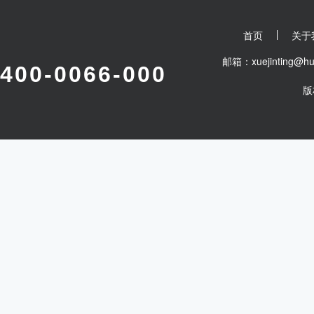
201/OHSAS18001：2007
品有：35kV及以下交联聚乙烯绝缘
泵电缆、机车车辆电缆、船用电缆、核
首页
关于
绕组引接软线、铝绞线及钢芯铝绞线等
石油化工、铁路、国防、建筑、航天、
邮箱：xuejinting
400-0066-000
荷兰、意大利、俄罗斯、英国、澳大利
区。在国内外市场具有广泛的影响和良
版
山”的企业精神，以“质量优良、价格