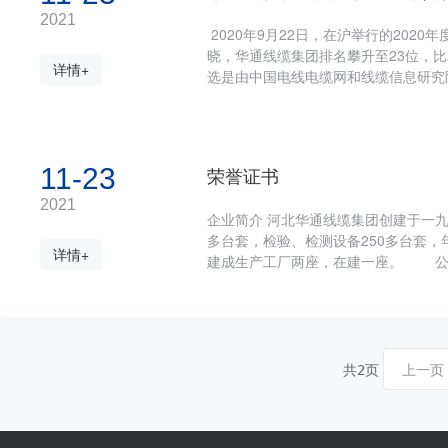
届，是凝练团队意志、打造华通铁军作
2021
2020年9月22日，在沪举行的2020
的态度投入到今后的工作中，一起秉承
晓，华通线缆集团排名攀升至23位，比
协力，建设华通，为祖国的飞速发展贡
详情+
选是由中国电线电缆网和线缆信息研究院
们伟大的祖国：繁荣昌盛，国泰民安！
国线缆企业竞争力的现状和变化趋势进
源泉做进一步探求，从而有效的促进线
提出建设性意见，同时为政府和央企国
公司综合实力的持续提升，再一次激
11-23
荣誉证书
2021
企业简介 河北华通线缆集团创建于一九
多台套，检验、检测设备250多台套，
详情+
建成生产工厂两座，在建一座。 公司
全体员工长期不懈地努力，企业取得了
民营企业，系国内线缆行业综合性大中
实验室、河北省企业技术中心，“仁达牌
省名牌”，华通集团被评为“中国矿用橡套
电缆行业最具发展潜力20强企业”、“
共
页
上一页
2
企业”、“电线电缆综合实力200强企业
企业”、“河北省创新型企业”、“守合同重信
9001:2008质量管理体系、GB/T 24001